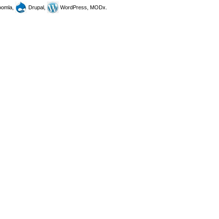
omla,
Drupal,
WordPress, MODx.