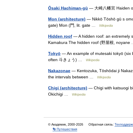
Ōsaki Hachiman-gū
— 大崎八幡宮 Haiden of Ō
Mon (architecture)
— Nikkō Tōshō gū s omote
gate) Mon (門, lit. gate …
Wikipedia
Hidden roof
— A hidden roof: an extremely sl
Kamakura The hidden roof (野屋根, noyan
Tokyō
— An example of mutesaki tokyō (si
often 斗きょう) …
Wikipedia
Nakazonae
— Kentozuka, Tōshōdai ji Nakaz
the intervals between …
Wikipedia
Chigi (architecture)
— Chigi with katsuogi 
Okichigi …
Wikipedia
© Академик, 2000-2026
Обратная связь:
Техподдерж
👣 Путешествия