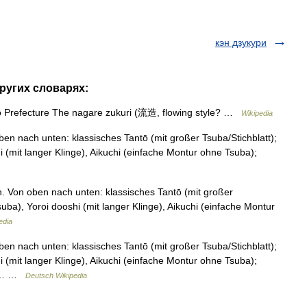
кэн дзукури
других словарях:
to Prefecture The nagare zukuri (流造, flowing style? …
Wikipedia
 nach unten: klassisches Tantō (mit großer Tsuba/Stichblatt);
 (mit langer Klinge), Aikuchi (einfache Montur ohne Tsuba);
Von oben nach unten: klassisches Tantō (mit großer
uba), Yoroi dooshi (mit langer Klinge), Aikuchi (einfache Montur
edia
 nach unten: klassisches Tantō (mit großer Tsuba/Stichblatt);
 (mit langer Klinge), Aikuchi (einfache Montur ohne Tsuba);
ser… …
Deutsch Wikipedia