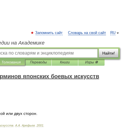
Запомнить сайт
Словарь на свой сайт
RU
едии на Академике
Найти!
Толкования
Переводы
Книги
Игры ⚽
ерминов японских боевых искусств
ной
или
двух
сторон
.
искусств
.
А
.
А
.
Арефьев
.
2001
.