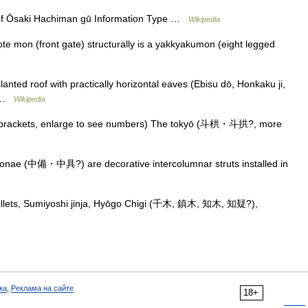
saki Hachiman gū Information Type …
Wikipedia
 mon (front gate) structurally is a yakkyakumon (eight legged
anted roof with practically horizontal eaves (Ebisu dō, Honkaku ji,
e …
Wikipedia
x brackets, enlarge to see numbers) The tokyō (斗栱・斗拱?, more
onae (中備・中具?) are decorative intercolumnar struts installed in
billets, Sumiyoshi jinja, Hyōgo Chigi (千木, 鎮木, 知木, 知疑?),
ка
,
Реклама на сайте
18+