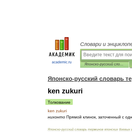
Словари и энциклоп
academic.ru
Японско-русский словарь терминов японских боевых искусств
Японско-русский словарь т
ken zukuri
Толкование
ken
zukuri
нихонто
Прямой
клинок
,
заточенный
с
од
Японско
-
русский
словарь
терминов
японских
боевых