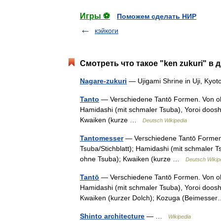
Игры ⚽
Поможем сделать НИР
кэйкоги
Смотреть что такое "ken zukuri" в 
Nagare-zukuri
— Ujigami Shrine in Uji, Kyo
Tanto
— Verschiedene Tantō Formen. Von oben
Hamidashi (mit schmaler Tsuba), Yoroi dooshi
Kwaiken (kurze …
Deutsch Wikipedia
Tantomesser
— Verschiedene Tantō Formen. 
Tsuba/Stichblatt); Hamidashi (mit schmaler Ts
ohne Tsuba); Kwaiken (kurze …
Deutsch Wikip
Tantō
— Verschiedene Tantō Formen. Von oben
Hamidashi (mit schmaler Tsuba), Yoroi dooshi
Kwaiken (kurzer Dolch); Kozuga (Beimes
Shinto architecture
— …
Wikipedia